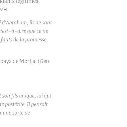
endants légitimes
HWH.
té d'Abraham, ils ne sont
 c'est-à-dire que ce ne
enfants de la promesse
u pays de Morija. (Gen
t son fils unique, lui qui
e postérité. Il pensait
r une sorte de