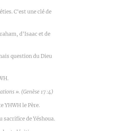
ies. C'est une clé de
raham, d'Isaac et de
mais question du Dieu
HWH.
ations ». (Genèse 17 :4)
nte YHWH le Père.
u sacrifice de Yéshoua.