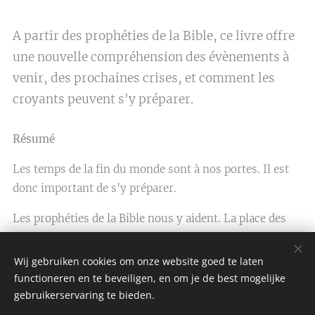
A partir des prophéties de la Bible, ce livre offre
une nouvelle compréhension des évènements à
venir, des prochaines crises, et comment les
croyants peuvent s'y préparer.
Résumé
Les temps de la fin du monde sont à nos portes. Il est
donc important de s'y préparer.
Les prophéties de la Bible nous y aident. La place des
croyants au sein de l'Israël de Dieu et leur relation par
rapport à Sa loi éternelle permettent de mieux
Wij gebruiken cookies om onze website goed te laten
comprendre à qui s'adressent les prophéties et ce que
functioneren en te beveiligen, en om je de best mogelijke
le Tout-Puissant attend de Ses fidèles dans les temps
gebruikerservaring te bieden.
de détresse.