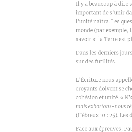
Il y a beaucoup à dire s
important de s'unir dan
l'unité naîtra. Les que
monde (par exemple, la 
savoir si la Terre est 
Dans les derniers jour
sur des futilités.
L'Écriture nous appelle
croyants doivent se ch
cohésion et unité. «
N'
mais exhortons-nous réc
(Hébreux 10 : 25). Les d
Face aux épreuves, Pau