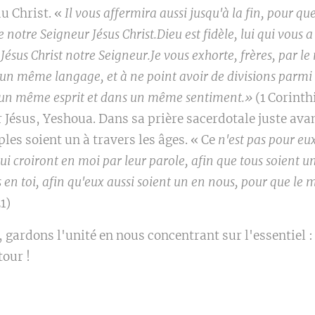
u Christ. «
Il vous affermira aussi jusqu'à la fin, pour qu
 notre Seigneur Jésus Christ.Dieu est fidèle, lui qui vous a
ésus Christ notre Seigneur.Je vous exhorte, frères, par l
us un même langage, et à ne point avoir de divisions parmi
 un même esprit et dans un même sentiment.
»
(1 Corinthi
r Jésus, Yeshoua. Dans sa prière sacerdotale juste ava
ples soient un à travers les âges. « Ce
n'est pas pour eux
i croiront en moi par leur parole, afin que tous soient un
 en toi, afin qu'eux aussi soient un en nous, pour que le
21)
, gardons l'unité en nous concentrant sur l'essentiel :
tour !