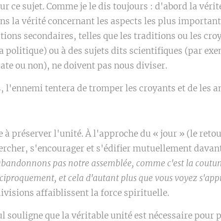
ur ce sujet. Comme je le dis toujours : d'abord la vérité,
s la vérité concernant les aspects les plus importants
stions secondaires, telles que les traditions ou les cro
politique) ou à des sujets dits scientifiques (par exe
plate ou non), ne doivent pas nous diviser.
s, l'ennemi tentera de tromper les croyants et de les 
 à préserver l'unité. À l'approche du « jour » (le retou
ercher, s'encourager et s'édifier mutuellement davant
abandonnons pas notre assemblée, comme c'est la coutu
iproquement, et cela d'autant plus que vous voyez s'appr
ivisions affaiblissent la force spirituelle.
l souligne que la véritable unité est nécessaire pour 