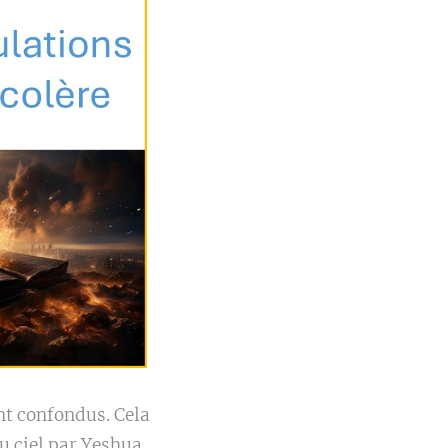
ent confondus. Cela
u ciel par Yeshua.