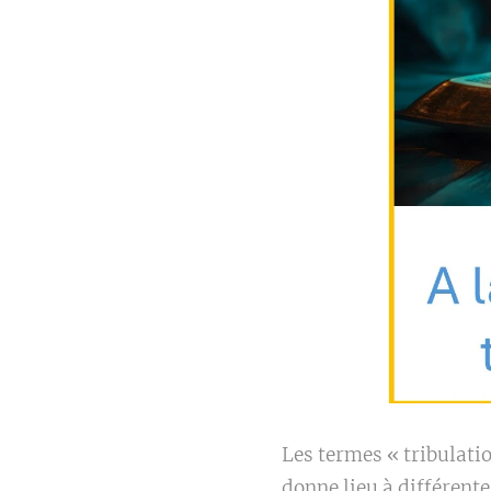
Les termes « tribulatio
donne lieu à différent