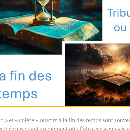
n » et « colère » relatifs à la fin des temps sont souv
es théories quant au moment où l'Église sera enlevée a