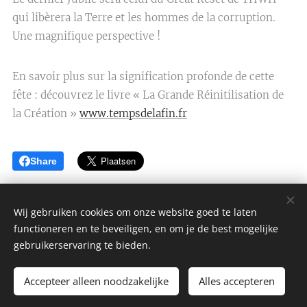
qui libèrera la Terre et les hommes de la corruption.
Une magnifique perspective !
En savoir plus sur la signification profonde de cette
fête : découvrez le livre « La Grande Réinitilisation de
la Création »
www.tempsdelafin.fr
Share
Wij gebruiken cookies om onze website goed te laten
functioneren en te beveiligen, en om je de best mogelijke
AAFJE GELUK BEKLEDING
gebruikerservaring te bieden.
Alle rechten voorbehouden 2022
Accepteer alleen noodzakelijke
Alles accepteren
Mogelijk gemaakt door
Webnode
Cookies