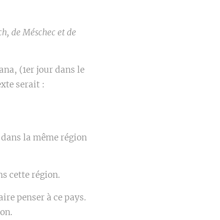
ch, de Méschec et de
na, (1er jour dans le
xte serait :
nt dans la même région
s cette région.
aire penser à ce pays.
ion.