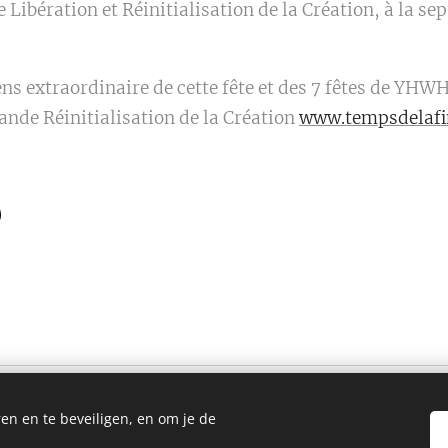
 Libération et Réinitialisation de la Création, à la sep
ens extraordinaire de cette fête et des 7 fêtes de YHW
ande Réinitialisation de la Création
www.tempsdelafi
en en te beveiligen, en om je de