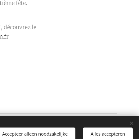
tième fête.
H, découvrez le
n.fr
Mogelijk gemaakt door
Webnode
Cookies
Accepteer alleen noodzakelijke
Alles accepteren