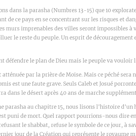
sons dans la parasha (Numbres 13-15) que 10 explorat
nt de ce pays en se concentrant sur les risques et da
 les murs imprenables des villes seront impossibles à 
lluer le reste du peuple. Un esprit de découragement e
nt défendre le plan de Dieu mais le peuple va vouloir l
t atténuée par la prière de Moise. Mais ce péché sera
mis est une faute grave. Seuls Caleb et Josué porronte
ra dans le désert après 40 ans de marche supplémenta
e parasha au chapitre 15, nous lisons l'histoire d'
est puni de mort. Quel rapport pourrions-nous dire en
refusant le shabbat, refuse le symbole de ce jour, à s
dernier jour de la Création qui représente le royaume 