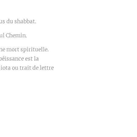
us du shabbat.
eul Chemin.
ne mort spirituelle.
béissance est la
iota ou trait de lettre