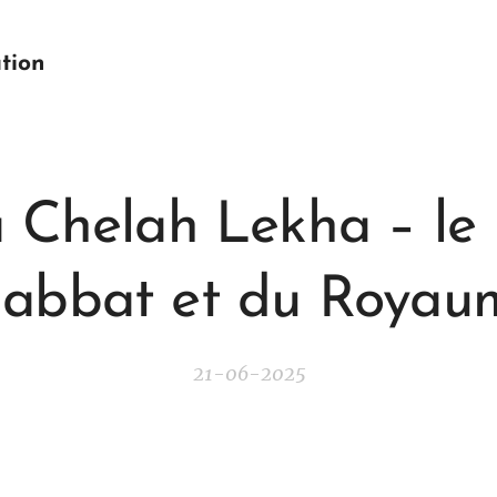
tion
 Chelah Lekha – le 
habbat et du Royau
21-06-2025