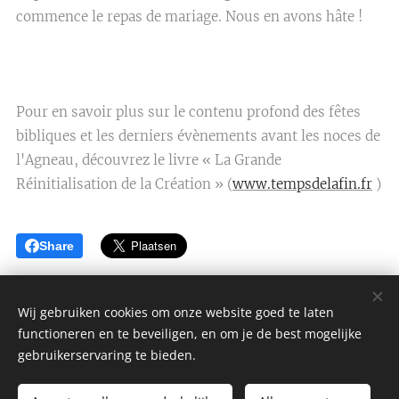
commence le repas de mariage. Nous en avons hâte !
Pour en savoir plus sur le contenu profond des fêtes
bibliques et les derniers évènements avant les noces de
l'Agneau, découvrez le livre « La Grande
Réinitialisation de la Création » (
www.tempsdelafin.fr
)
Share
Wij gebruiken cookies om onze website goed te laten
functioneren en te beveiligen, en om je de best mogelijke
AAFJE GELUK BEKLEDING
gebruikerservaring te bieden.
Alle rechten voorbehouden 2022