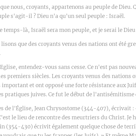
 que nous, croyants, appartenons au peuple de Dieu. 
uple s'agit-il ? Dieu n'a qu'un seul peuple : Israël.
e temps-là, Israël sera mon peuple, et je serai le Dieu 
isons que des croyants venus des nations ont été greff
.
l'Eglise, entendez-vous sans cesse. Ce n'est pas nouve
les premiers siècles. Les croyants venus des nations
 important et ont opposé une forte résistance aux Juif
s pratiques juives. Ce fut le début de l'antisémitisme 
s de l'Église, Jean Chrysostome (344-407), écrivait :
 C'est le lieu de rencontre des meurtriers du Christ. Je 
tin (354-430) écrivit également quelque chose de terribl
e voudrais que tu les frappes (les Juifs). » Et même Ma