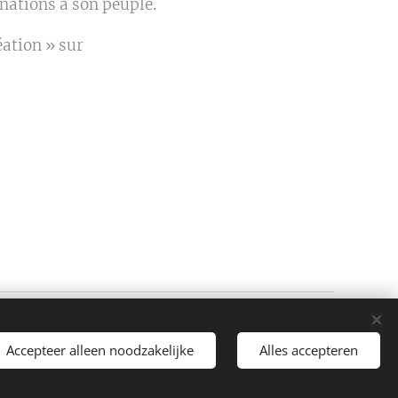
nations à son peuple.
éation » sur
Mogelijk gemaakt door
Webnode
Cookies
Accepteer alleen noodzakelijke
Alles accepteren