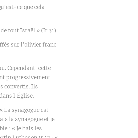
Qu'est-ce que cela
de tout Israël.» (Jr 31)
és sur l'olivier franc.
au. Cependant, cette
 ont progressivement
s convertis. Ils
dans l'Église.
 « La synagogue est
hais la synagogue et je
e : « Je hais les
rtin Luther en 1543 : «