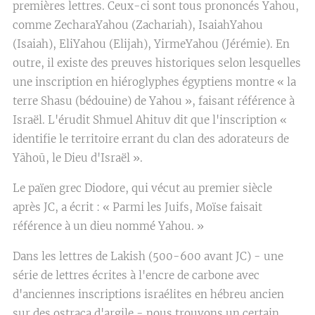
premières lettres. Ceux-ci sont tous prononcés Yahou,
comme ZecharaYahou (Zachariah), IsaiahYahou
(Isaiah), EliYahou (Elijah), YirmeYahou (Jérémie). En
outre, il existe des preuves historiques selon lesquelles
une inscription en hiéroglyphes égyptiens montre « la
terre Shasu (bédouine) de Yahou », faisant référence à
Israël. L'érudit Shmuel Ahituv dit que l'inscription «
identifie le territoire errant du clan des adorateurs de
Yāhoū, le Dieu d'Israël ».
Le païen grec Diodore, qui vécut au premier siècle
après JC, a écrit : « Parmi les Juifs, Moïse faisait
référence à un dieu nommé Yahou. »
Dans les lettres de Lakish (500-600 avant JC) - une
série de lettres écrites à l'encre de carbone avec
d'anciennes inscriptions israélites en hébreu ancien
sur des ostraca d'argile - nous trouvons un certain