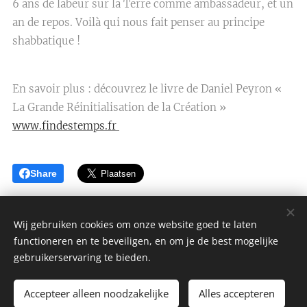
6 ans de labeur sur la Terre comme ambassadeur, et un
an de repos. Voilà qui nous fait penser au principe
shabbatique !
En savoir plus : découvrez le livre de Daniel Peyron «
La Grande Réinitialisation de la Création »
www.findestemps.fr
Share
Wij gebruiken cookies om onze website goed te laten
functioneren en te beveiligen, en om je de best mogelijke
AAFJE GELUK BEKLEDING
gebruikerservaring te bieden.
Alle rechten voorbehouden 2022
Accepteer alleen noodzakelijke
Alles accepteren
Mogelijk gemaakt door
Webnode
Cookies